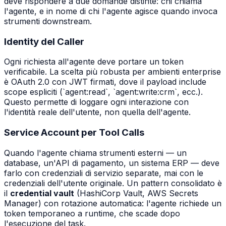
deve rispondere a due domande distinte: chi chiama
l'agente, e in nome di chi l'agente agisce quando invoca
strumenti downstream.
Identity del Caller
Ogni richiesta all'agente deve portare un token
verificabile. La scelta più robusta per ambienti enterprise
è OAuth 2.0 con JWT firmati, dove il payload include
scope espliciti (`agent:read`, `agent:write:crm`, ecc.).
Questo permette di loggare ogni interazione con
l'identità reale dell'utente, non quella dell'agente.
Service Account per Tool Calls
Quando l'agente chiama strumenti esterni — un
database, un'API di pagamento, un sistema ERP — deve
farlo con credenziali di servizio separate, mai con le
credenziali dell'utente originale. Un pattern consolidato è
il
credential vault
(HashiCorp Vault, AWS Secrets
Manager) con rotazione automatica: l'agente richiede un
token temporaneo a runtime, che scade dopo
l'esecuzione del task.