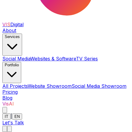
VIS
Digital
About
Services
Social Media
Websites & Software
TV Series
Portfolio
All Projects
Website Showroom
Social Media Showroom
Pricing
Blog
VisAI
|
IT
EN
Let's Talk