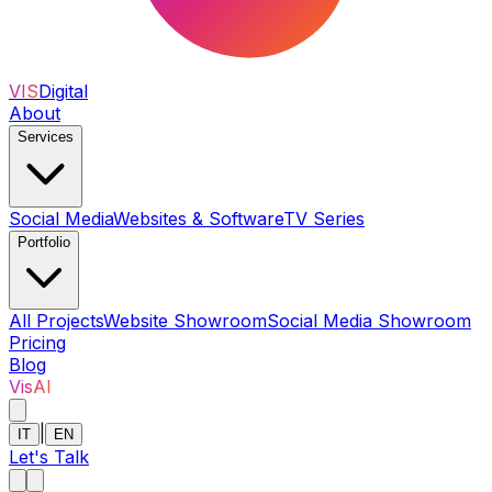
VIS
Digital
About
Services
Social Media
Websites & Software
TV Series
Portfolio
All Projects
Website Showroom
Social Media Showroom
Pricing
Blog
VisAI
|
IT
EN
Let's Talk