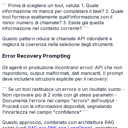
``` Prima di scegliere un tool, valuta: 1. Quale
informazione mi manca per completare il task? 2. Quale
tool fornisce esattamente quell'informazione con il
minor numero di chiamate? 3. Esiste già questa
informazione nel contesto corrente? ```
Questo pattern riduce le chiamate API ridondanti e
migliora la coerenza nella selezione degli strumenti.
Error Recovery Prompting
Gli agenti in produzione incontrano errori: API che non
rispondono, output malformati, dati mancanti. Il prompt
deve includere istruzioni esplicite per il recovery:
``` Se un tool restituisce un errore o un risultato vuoto: -
Non riprovare più di 2 volte con gli stessi parametri -
Documenta l'errore nel campo "errors" dell'output -
Procedi con le informazioni disponibili, segnalando
l'incertezza nel campo "confidence" ```
Questo approccio, combinato con architetture RAG
solide (vedi
RAG per PMI con LangChain
), garantisce