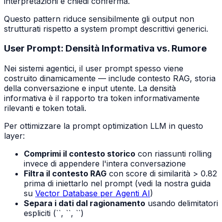
interpretazioni e chiedi conferma. ```
Questo pattern riduce sensibilmente gli output non
strutturati rispetto a system prompt descrittivi generici.
User Prompt: Densità Informativa vs. Rumore
Nei sistemi agentici, il user prompt spesso viene
costruito dinamicamente — include contesto RAG, storia
della conversazione e input utente. La densità
informativa è il rapporto tra token informativamente
rilevanti e token totali.
Per ottimizzare la prompt optimization LLM in questo
layer:
Comprimi il contesto storico
con riassunti rolling
invece di appendere l'intera conversazione
Filtra il contesto RAG
con score di similarità > 0.82
prima di iniettarlo nel prompt (vedi la nostra guida
su
Vector Database per Agenti AI
)
Separa i dati dal ragionamento
usando delimitatori
espliciti (`
`, `
`, `
`)