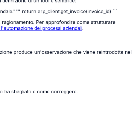
efinizione di un tool è semplice:
dale.""" return erp_client.get_invoice(invoice_id) ```
uo ragionamento. Per approfondire come strutturare
'automazione dei processi aziendali
.
azione produce un'osservazione che viene reintrodotta nel
do ha sbagliato e come correggere.