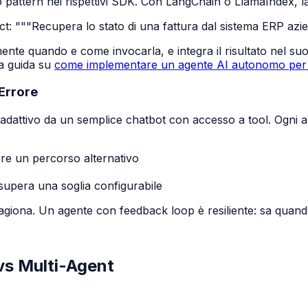
ttern nei rispettivi SDK. Con LangChain o LlamaIndex, la d
ict: """Recupera lo stato di una fattura dal sistema ERP azien
mente quando e come invocarla, e integra il risultato nel s
ra guida su
come implementare un agente AI autonomo per l
Errore
 adattivo da un semplice chatbot con accesso a tool. Ogni 
iere un percorso alternativo
supera una soglia configurabile
agiona. Un agente con feedback loop è resiliente: sa quan
vs Multi-Agent