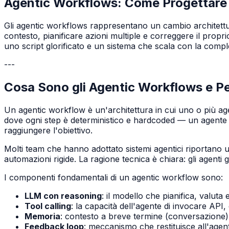
Agentic Workflows: Come Progettare 
Gli agentic workflows rappresentano un cambio architettura
contesto, pianificare azioni multiple e correggere il prop
uno script glorificato e un sistema che scala con la compl
---
Cosa Sono gli Agentic Workflows e P
Un agentic workflow è un'architettura in cui uno o più ag
dove ogni step è deterministico e hardcoded — un agente AI 
raggiungere l'obiettivo.
Molti team che hanno adottato sistemi agentici riportano 
automazioni rigide. La ragione tecnica è chiara: gli agenti 
I componenti fondamentali di un agentic workflow sono:
LLM con reasoning
: il modello che pianifica, valut
Tool calling
: la capacità dell'agente di invocare API
Memoria
: contesto a breve termine (conversazione)
Feedback loop
: meccanismo che restituisce all'agente