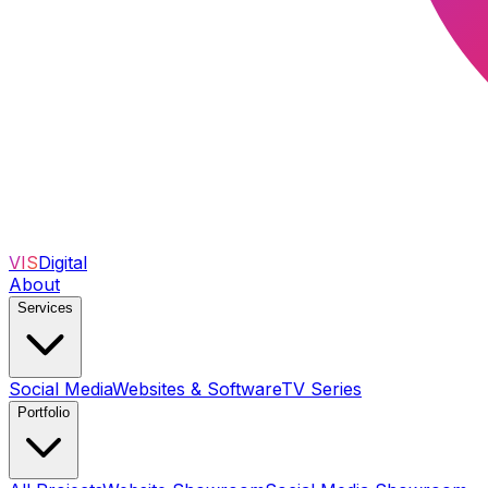
VIS
Digital
About
Services
Social Media
Websites & Software
TV Series
Portfolio