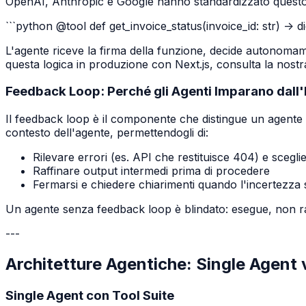
OpenAI, Anthropic e Google hanno standardizzato questo pa
```python @tool def get_invoice_status(invoice_id: str) -> d
L'agente riceve la firma della funzione, decide autonoma
questa logica in produzione con Next.js, consulta la nost
Feedback Loop: Perché gli Agenti Imparano dall'
Il feedback loop è il componente che distingue un agente
contesto dell'agente, permettendogli di:
Rilevare errori (es. API che restituisce 404) e scegl
Raffinare output intermedi prima di procedere
Fermarsi e chiedere chiarimenti quando l'incertezza 
Un agente senza feedback loop è blindato: esegue, non r
---
Architetture Agentiche: Single Agent 
Single Agent con Tool Suite