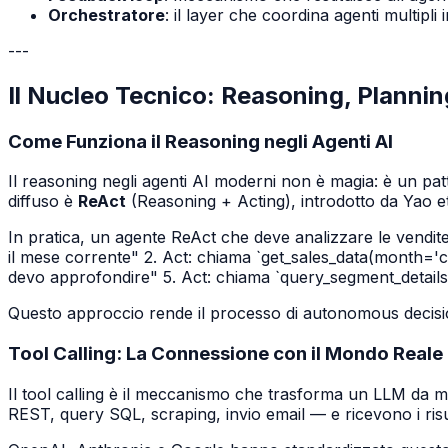
Orchestratore
: il layer che coordina agenti multipli
---
Il Nucleo Tecnico: Reasoning, Planning
Come Funziona il Reasoning negli Agenti AI
Il reasoning negli agenti AI moderni non è magia: è un pat
diffuso è
ReAct
(Reasoning + Acting), introdotto da Yao et
In pratica, un agente ReAct che deve analizzare le vendite
il mese corrente" 2.
Act
: chiama `get_sales_data(month='c
devo approfondire" 5.
Act
: chiama `query_segment_details(
Questo approccio rende il processo di autonomous decision 
Tool Calling: La Connessione con il Mondo Reale
Il tool calling è il meccanismo che trasforma un LLM da mo
REST, query SQL, scraping, invio email — e ricevono i risu