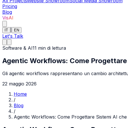
All Projects
Website Showroom
Social Media Showroom
Pricing
Blog
VisAI
|
IT
EN
Let's Talk
Software & AI
11
min di lettura
Agentic Workflows: Come Progettare 
Gli agentic workflows rappresentano un cambio architettura
22 maggio 2026
Home
/
Blog
/
Agentic Workflows: Come Progettare Sistemi AI che