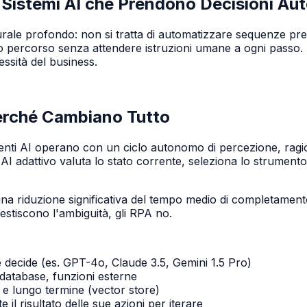
Sistemi AI che Prendono Decisioni Au
le profondo: non si tratta di automatizzare sequenze predef
rio percorso senza attendere istruzioni umane a ogni passo. 
essità del business.
erché Cambiano Tutto
enti AI operano con un ciclo autonomo di percezione, ragio
adattivo valuta lo stato corrente, seleziona lo strumento pi
una riduzione significativa del tempo medio di completament
gestiscono l'ambiguità, gli RPA no.
a e decide (es. GPT-4o, Claude 3.5, Gemini 1.5 Pro)
, database, funzioni esterne
 e lungo termine (vector store)
 il risultato delle sue azioni per iterare